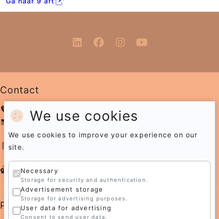
Ga naar 9 art
Contact
+31 6 12 89 06 45
We use cookies
info@irmavangemert.com
We use cookies to improve your experience on our
Eendracht 53
5711LM Someren
site.
The Netherlands
CoC 74833510
Necessary
Storage for security and authentication.
Advertisement storage
Storage for advertising purposes.
Pagina's
User data for advertising
Consent to send user data.