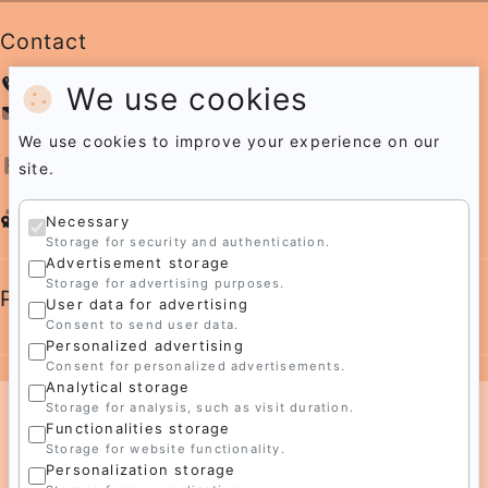
Contact
+31 6 12 89 06 45
We use cookies
info@irmavangemert.com
We use cookies to improve your experience on our
Eendracht 53
5711LM Someren
site.
The Netherlands
CoC 74833510
Necessary
Storage for security and authentication.
Advertisement storage
Storage for advertising purposes.
Pagina's
User data for advertising
Consent to send user data.
Personalized advertising
Consent for personalized advertisements.
Analytical storage
Storage for analysis, such as visit duration.
Functionalities storage
© 2026 Irma's Atelier
Storage for website functionality.
Created by
Personalization storage