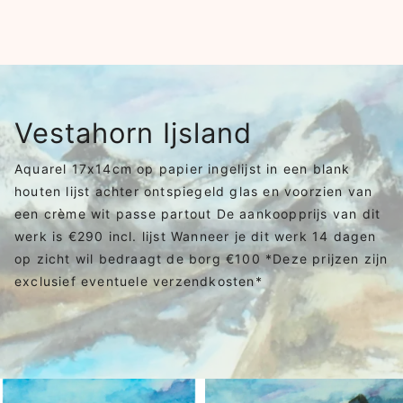
Vestahorn Ijsland
Aquarel 17x14cm op papier ingelijst in een blank
houten lijst achter ontspiegeld glas en voorzien van
een crème wit passe partout De aankoopprijs van dit
werk is €290 incl. lijst Wanneer je dit werk 14 dagen
op zicht wil bedraagt de borg €100 *Deze prijzen zijn
exclusief eventuele verzendkosten*