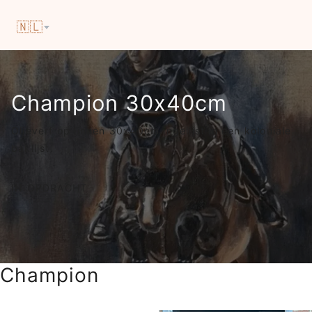
🇳🇱
Champion 30x40cm
Olieverf op linnen 30x40cm ingelijst in een koloniale
baklijst.
IN OPDRACHT
Champion