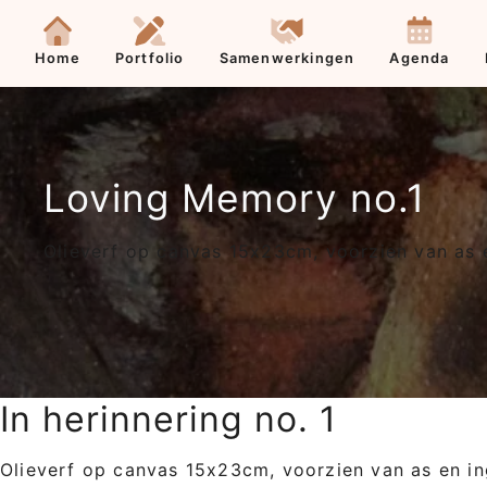
Contact
Home
Portfolio
Samenwerkingen
Agenda
Loving Memory no.1
Olieverf op canvas 15x23cm, voorzien van as e
In herinnering no. 1
Olieverf op canvas 15x23cm, voorzien van as en in