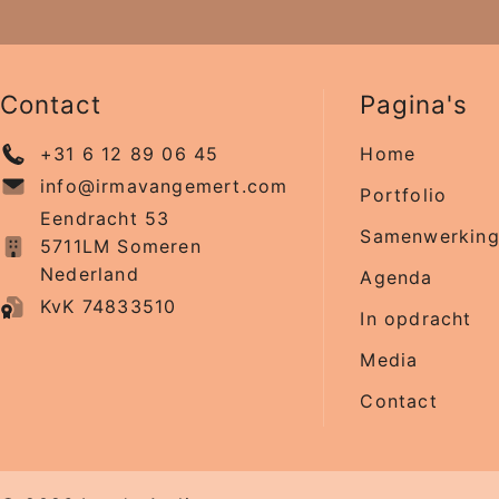
Contact
Pagina's
+31 6 12 89 06 45
Home
info@irmavangemert.com
Portfolio
Eendracht 53
Samenwerkin
5711LM Someren
Nederland
Agenda
KvK 74833510
In opdracht
Media
Contact