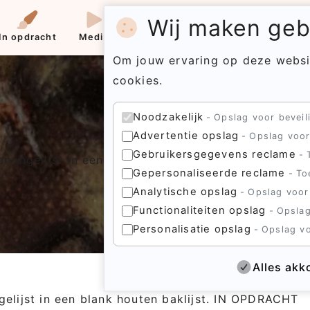
Wij maken gebr
In opdracht
Media
Contact
Menu
Om jouw ervaring op deze websi
cookies.
Noodzakelijk
Opslag voor beveili
Advertentie opslag
Opslag voor
Gebruikersgegevens reclame
n ingelijst in een blank houten baklijst. IN OPDRA
Gepersonaliseerde reclame
To
Analytische opslag
Opslag voor
Functionaliteiten opslag
Opslag
Personalisatie opslag
Opslag vo
Alles akk
gelijst in een blank houten baklijst. IN OPDRACHT