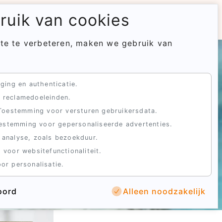
uik van cookies
🇳🇱
te te verbeteren, maken we gebruik van
ging en authenticatie.
 reclamedoeleinden.
Toestemming voor versturen gebruikersdata.
 van een
estemming voor gepersonaliseerde advertenties.
dagen op
 analyse, zoals bezoekduur.
 voor websitefunctionaliteit.
or personalisatie.
oord
Alleen noodzakelijk