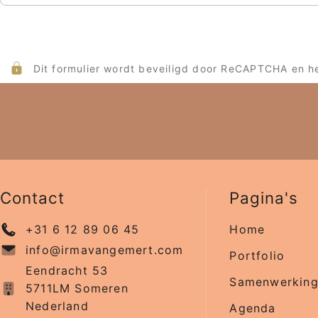
Dit formulier wordt beveiligd door ReCAPTCHA en h
Contact
Pagina's
+31 6 12 89 06 45
Home
info@irmavangemert.com
Portfolio
Eendracht 53
Samenwerkin
5711LM Someren
Nederland
Agenda