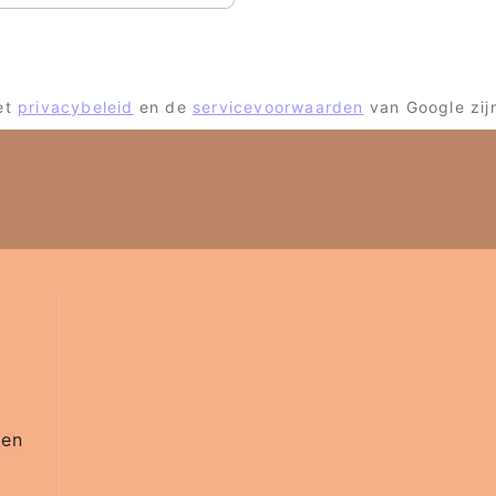
et
privacybeleid
en de
servicevoorwaarden
van Google zij
gen