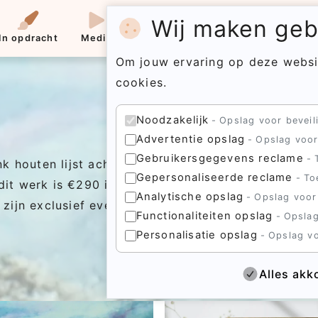
Wij maken gebr
In opdracht
Media
Contact
Menu
Om jouw ervaring op deze websi
cookies.
Noodzakelijk
Opslag voor beveili
Advertentie opslag
Opslag voor
Gebruikersgegevens reclame
nk houten lijst achter ontspiegeld glas en voorzien
Gepersonaliseerde reclame
To
t werk is €290 incl. lijst Wanneer je dit werk 14 
Analytische opslag
Opslag voor
 zijn exclusief eventuele verzendkosten*
Functionaliteiten opslag
Opslag
Personalisatie opslag
Opslag vo
Alles akk