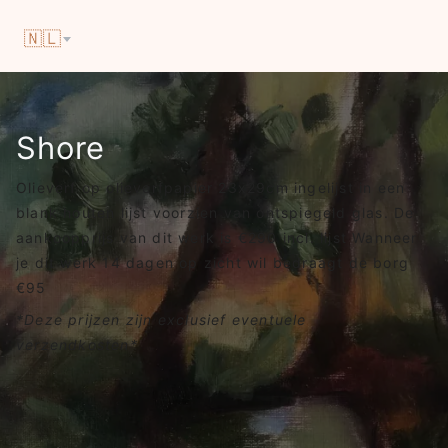
🇳🇱
Shore
Olieverf op olieverfpapier 23x29cm ingelijst in een
blank houten lijst voorzien van ontspiegeld glas. De
aankoopprijs van dit werk is €290 incl. lijst Wanneer
je dit werk 14 dagen op zicht wil bedraagt de borg
€95
*Deze prijzen zijn exclusief eventuele
verzendkosten*