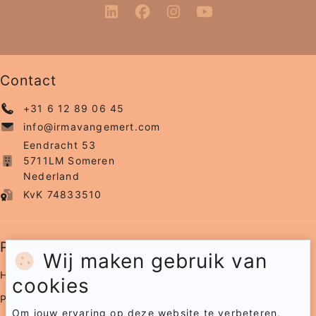
Contact
+31 6 12 89 06 45
info@irmavangemert.com
Eendracht 53
5711LM Someren
Nederland
KvK 74833510
Pagina's
Wij maken gebruik van
Home
cookies
Portfolio
Om jouw ervaring op deze website te verbeteren,