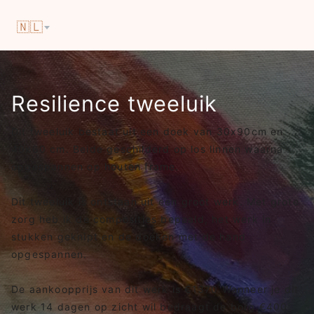
🇳🇱
Resilience tweeluik
Dit tweeluik bestaat uit een doek van 30x90cm en
40x60 cm. Beide geschilderd op los linnen waarna
opgespannen op houten frame.
Dit tweeluik is ontstaan uit een groot werk. Met grote
zorg heb ik de composities bepaald, het werk in
stukken geknipt en de doeken met de hand
opgespannen.
De aankoopprijs van dit werk is €1370 Wanneer je dit
werk 14 dagen op zicht wil bedraagt de borg €400