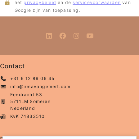
het
privacybeleid
en de
servicevoorwaarden
van
Google zijn van toepassing.
Contact
+31 6 12 89 06 45
info@irmavangemert.com
Eendracht 53
5711LM Someren
Nederland
KvK 74833510