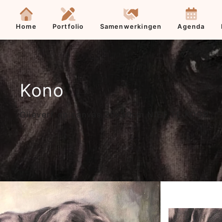
Contact
Home
Portfolio
Samenwerkingen
Agenda
Kono
Olieverf op canvas 30x30cm NIET TE KOOP