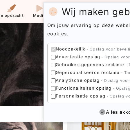
Wij maken gebr
In opdracht
Media
Contact
Menu
Om jouw ervaring op deze websi
cookies.
Noodzakelijk
Opslag voor beveili
Advertentie opslag
Opslag voor
Gebruikersgegevens reclame
Gepersonaliseerde reclame
To
Analytische opslag
Opslag voor
Functionaliteiten opslag
Opslag
Personalisatie opslag
Opslag vo
Alles akk