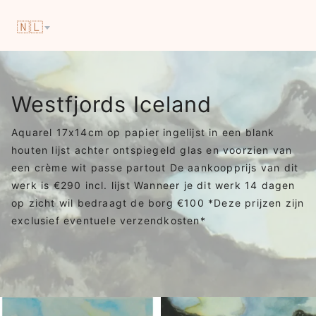
🇳🇱
Westfjords Iceland
Aquarel 17x14cm op papier ingelijst in een blank
houten lijst achter ontspiegeld glas en voorzien van
een crème wit passe partout De aankoopprijs van dit
werk is €290 incl. lijst Wanneer je dit werk 14 dagen
op zicht wil bedraagt de borg €100 *Deze prijzen zijn
exclusief eventuele verzendkosten*