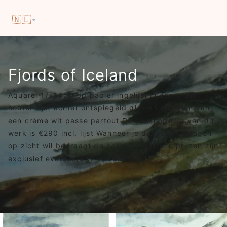
🇳🇱
Fjords of Iceland
Aquarel 17x14cm op papier ingelijst in een blank
houten lijst achter ontspiegeld glas en voorzien van
een crème wit passe partout De aankoopprijs van dit
werk is €290 incl. lijst Wanneer je dit werk 14 dagen
op zicht wil bedraagt de borg €100 *Deze prijzen zijn
exclusief eventuele verzendkosten*